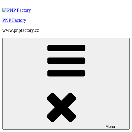
Přejít
k
obsahu
PNP Factory
webu
www.pnpfactory.cz
Menu